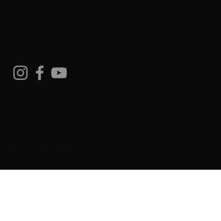
Newsletter abonnieren
Socials
BSK-Schulen & Freunde
© Budo Studien Kreis. All Right Reserved. Designed and
Developed by
Budo Studien Kreis