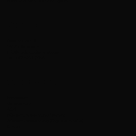
Budo und nicht als Sport geübt.
Kontakt
Weschnitzstr. 8
64625 Bensheim
info@budostudienkreis.de
Tel: +49 6251 2056
Quick Menu
Impressum
Datenschutz
AGB
Wiederrufsbelehrung (Waren)
Wiederrufsbelehrung (Digitale Inhalte)
Kontakt