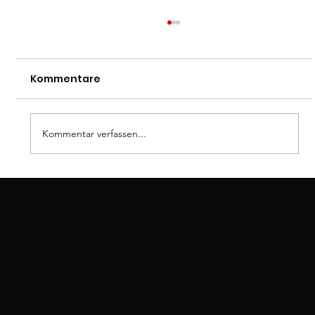
Kommentare
Kommentar verfassen...
Bigaku Teil 5: Yûgen -
unergründliche Tiefe und subtile
BSK
Anmut
Der Budo Studien Kreis ist eine Gemeinschaft, die von Kyoshi
Werner Lind zum Zwecke des Studiums und der Erforschung
der klassischen Kampfkünste gegründet wurde. Im Budo
Studien Kreis werden die Kampfkünste ausschließlich als