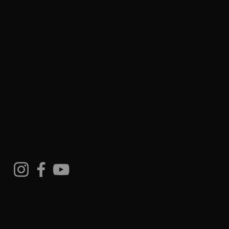
Quick Menu
Impressum
Datenschutz
AGB
Wiederrufsbelehrung (Waren)
Wiederrufsbelehrung (Digitale Inhalte)
Kontakt
Newsletter abonnieren
Socials
BSK-Schulen & Freunde