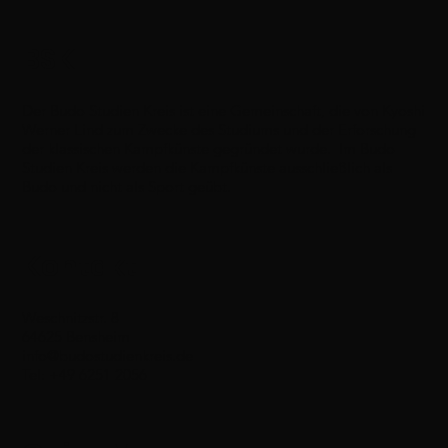
BSK
Der Budo Studien Kreis ist eine Gemeinschaft, die von Kyoshi
Werner Lind zum Zwecke des Studiums und der Erforschung
der klassischen Kampfkünste gegründet wurde. Im Budo
Studien Kreis werden die Kampfkünste ausschließlich als
Budo und nicht als Sport geübt.
Kontakt
Weschnitzstr. 8
64625 Bensheim
info@budostudienkreis.de
Tel: +49 6251 2056