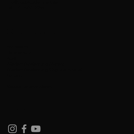
info@budostudienkreis.de
Tel: +49 6251 2056
Quick Menu
Impressum
Datenschutz
AGB
Wiederrufsbelehrung (Waren)
Wiederrufsbelehrung (Digitale Inhalte)
Kontakt
Newsletter abonnieren
Socials