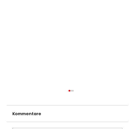
Kommentare
Dan-Prüfung