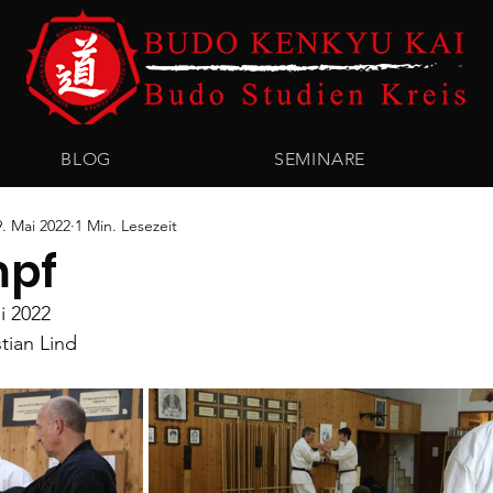
BLOG
SEMINARE
9. Mai 2022
1 Min. Lesezeit
pf
i 2022
tian Lind