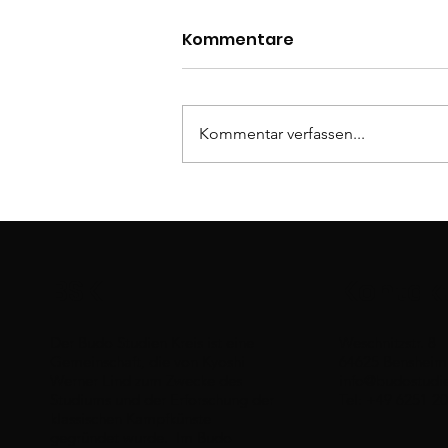
Kommentare
Kommentar verfassen...
Bôjutsu - Renshûhô nidan
BSK
Kontak
Der Budo Studien Kreis ist eine
Weschnitzstr. 8
Gemeinschaft, die von Kyoshi
64625 Bensheim
Werner Lind zum Zwecke des
info@budostudie
Studiums und der Erforschung der
Tel: +49 6251 2
klassischen Kampfkünste
gegründet wurde. Im Budo