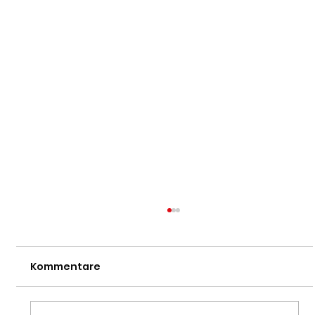
Kommentare
Dan-Prüfung