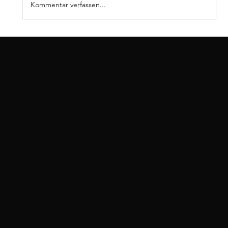
Kommentar verfassen...
BSK
Der Budo Studien Kreis ist eine Gemeinschaft, die von Kyoshi
Werner Lind zum Zwecke des Studiums und der Erforschung
der klassischen Kampfkünste gegründet wurde. Im Budo
Studien Kreis werden die Kampfkünste ausschließlich als
Budo und nicht als Sport geübt.
Kontakt
Weschnitzstr. 8
64625 Bensheim
info@budostudienkreis.de