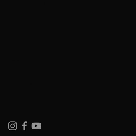
Tel: +49 6251 2056
Quick Menu
Impressum
Datenschutz
AGB
Wiederrufsbelehrung (Waren)
Wiederrufsbelehrung (Digitale Inhalte)
Kontakt
Newsletter abonnieren
Socials