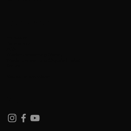
Quick Menu
Impressum
Datenschutz
AGB
Wiederrufsbelehrung (Waren)
Wiederrufsbelehrung (Digitale Inhalte)
Kontakt
Newsletter abonnieren
Socials