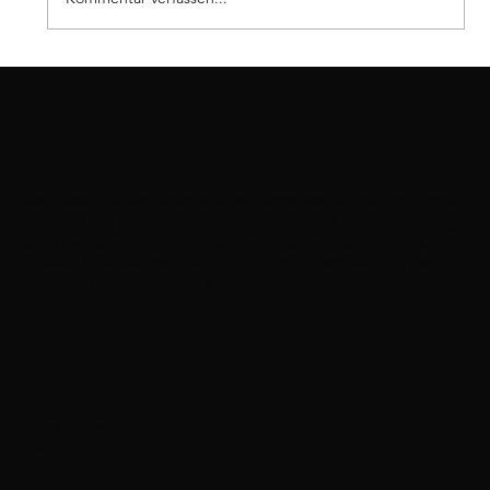
BSK
Der Budo Studien Kreis ist eine Gemeinschaft, die von Kyoshi
Werner Lind zum Zwecke des Studiums und der Erforschung
der klassischen Kampfkünste gegründet wurde. Im Budo
Studien Kreis werden die Kampfkünste ausschließlich als
Budo und nicht als Sport geübt.
Kontakt
Weschnitzstr. 8
64625 Bensheim
info@budostudienkreis.de
Tel: +49 6251 2056