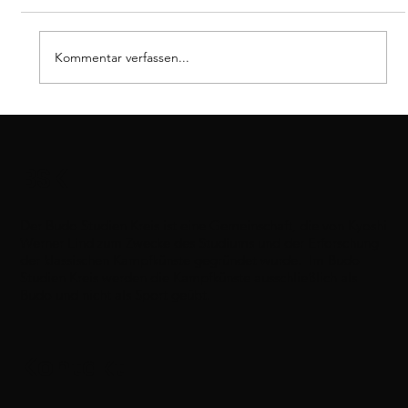
Dan-Prüfung
Kommentar verfassen...
BSK
Der Budo Studien Kreis ist eine Gemeinschaft, die von Kyoshi
Werner Lind zum Zwecke des Studiums und der Erforschung
der klassischen Kampfkünste gegründet wurde. Im Budo
Studien Kreis werden die Kampfkünste ausschließlich als
Budo und nicht als Sport geübt.
Kontakt