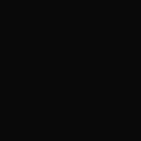
Weschnitzstr. 8
64625 Bensheim
info@budostudienkreis.de
Tel: +49 6251 2056
Quick Menu
Impressum
Datenschutz
AGB
Wiederrufsbelehrung (Waren)
Wiederrufsbelehrung (Digitale Inhalte)
Kontakt
Newsletter abonnieren
Socials