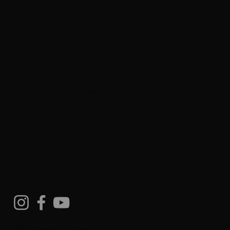
Quick Menu
Impressum
Datenschutz
AGB
Wiederrufsbelehrung (Waren)
Wiederrufsbelehrung (Digitale Inhalte)
Kontakt
Newsletter abonnieren
Socials
BSK-Schulen & Freunde