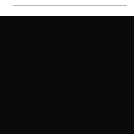
BSK
Der Budo Studien Kreis ist eine Gemeinschaft, die von Kyoshi
Werner Lind zum Zwecke des Studiums und der Erforschung
der klassischen Kampfkünste gegründet wurde. Im Budo
Studien Kreis werden die Kampfkünste ausschließlich als
Budo und nicht als Sport geübt.
Kontakt
Weschnitzstr. 8
64625 Bensheim
info@budostudienkreis.de
Tel: +49 6251 2056