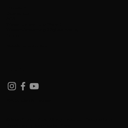
Impressum
Datenschutz
AGB
Wiederrufsbelehrung (Waren)
Wiederrufsbelehrung (Digitale Inhalte)
Kontakt
Newsletter abonnieren
Socials
BSK-Schulen & Freunde
© Budo Studien Kreis. All Right Reserved. Designed and
Developed by
Budo Studien Kreis