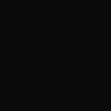
BSK
Der Budo Studien Kreis ist eine Gemeinschaft, die von Kyoshi
Werner Lind zum Zwecke des Studiums und der Erforschung
der klassischen Kampfkünste gegründet wurde. Im Budo
Studien Kreis werden die Kampfkünste ausschließlich als
Budo und nicht als Sport geübt.
Kontakt
Weschnitzstr. 8
64625 Bensheim
info@budostudienkreis.de
Tel: +49 6251 2056
Quick Menu