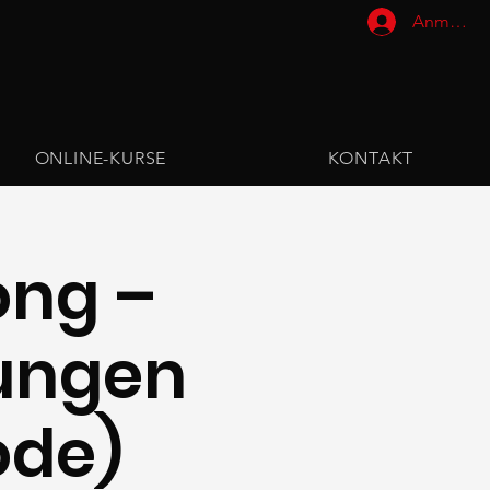
Anmelde
ONLINE-KURSE
KONTAKT
ong –
bungen
ode)