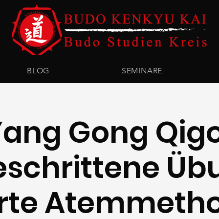
BLOG
SEMINARE
Yang Gong Qig
eschrittene Ü
rte Atemmeth