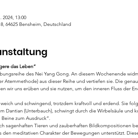
. 2024, 13:00
 8, 64625 Bensheim, Deutschland
anstaltung
gere das Leben“
e Übungsreihe des Nei Yang Gong. An diesem Wochenende widm
er Atemmethode) aus dieser Reihe und vertiefen sie. Die gena
en wir uns erüben und sie nutzen, um den inneren Fluss der Ener
weich und schwingend, trotzdem kraftvoll und erdend. Sie folg
m Dantian (Unterbauch), schwingt durch die Wirbelsäule und 
Beine zum Ausdruck”.

ch sagenhaften Tieren und zauberhaften Bildkompositionen be
ass den meditativen Charakter der Bewegungen unterstützt. Dies