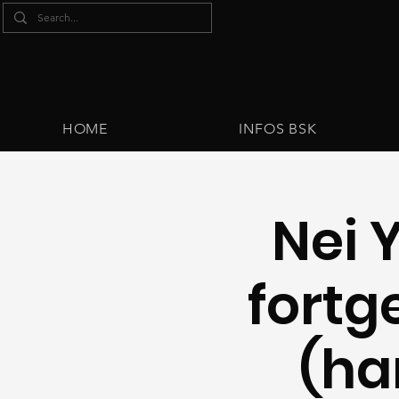
HOME
INFOS BSK
Nei 
fortg
(ha