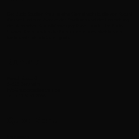
Der Budo Studien Kreis ist eine Gemeinschaft, die von Kyoshi
Werner Lind zum Zwecke des Studiums und der Erforschung
der klassischen Kampfkünste gegründet wurde. Im Budo
Studien Kreis werden die Kampfkünste ausschließlich als
Budo und nicht als Sport geübt.
Kontakt
Weschnitzstr. 8
64625 Bensheim
info@budostudienkreis.de
Tel: +49 6251 2056
Quick Menu
Impressum