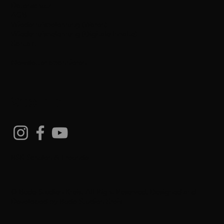
Datenschutz
AGB
Wiederrufsbelehrung (Waren)
Wiederrufsbelehrung (Digitale Inhalte)
Kontakt
Newsletter abonnieren
Socials
BSK-Schulen & Freunde
© Budo Studien Kreis. All Right Reserved. Designed and
Developed by
Budo Studien Kreis