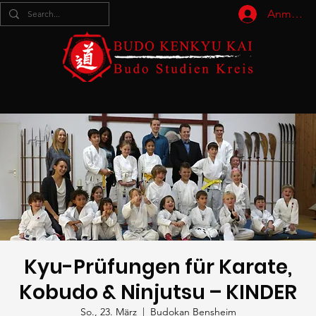
Anmelde
Kyu-Prüfungen für Karate,
Kobudo & Ninjutsu – KINDER
So., 23. März
  |  
Budokan Bensheim