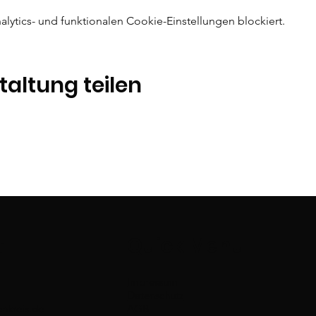
ytics- und funktionalen Cookie-Einstellungen blockiert.
taltung teilen
t
Quick Menu
Impressum
Datenschutz
nkreis.de
AGB