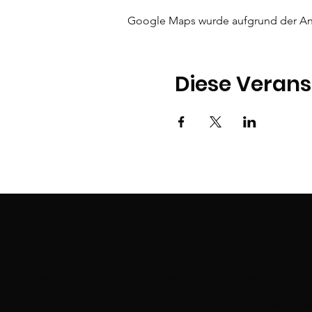
Google Maps wurde aufgrund der Anal
Diese Verans
BSK
Kontak
Der Budo Studien Kreis ist eine
Weschnitzstr. 8
Gemeinschaft, die von Kyoshi
64625 Bensheim
Werner Lind zum Zwecke des
info@budostudie