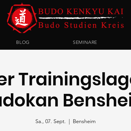
BLOG
SEMINARE
er Trainingslag
udokan Benshe
Sa., 07. Sept.
  |  
Bensheim