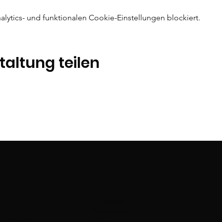
ytics- und funktionalen Cookie-Einstellungen blockiert.
taltung teilen
t
Quick Menu
Impressum
Datenschutz
nkreis.de
AGB