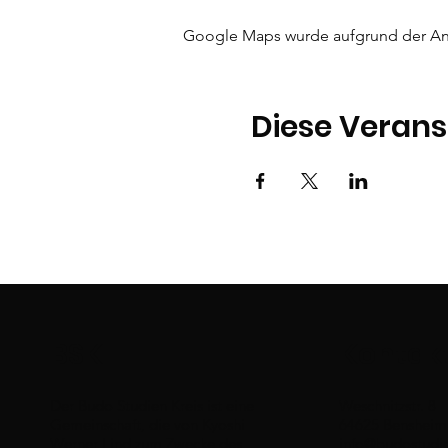
Google Maps wurde aufgrund der Anal
Diese Verans
BSK
Kontak
Der Budo Studien Kreis ist eine
Weschnitzstr. 8
Gemeinschaft, die von Kyoshi
64625 Bensheim
Werner Lind zum Zwecke des
info@budostudie