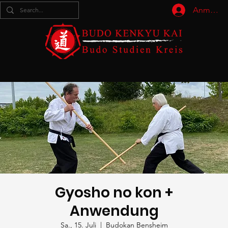
Anmelde
Gyosho no kon +
Anwendung
Sa., 15. Juli
  |  
Budokan Bensheim