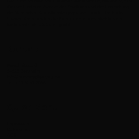
Der Budo Studien Kreis ist eine Gemeinschaft, die von Kyoshi
Werner Lind zum Zwecke des Studiums und der Erforschung
der klassischen Kampfkünste gegründet wurde. Im Budo
Studien Kreis werden die Kampfkünste ausschließlich als
Budo und nicht als Sport geübt.
Kontakt
Weschnitzstr. 8
64625 Bensheim
info@budostudienkreis.de
Tel: +49 6251 2056
Quick Menu
Impressum
Datenschutz
AGB