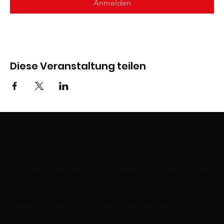
Anmelden
Diese Veranstaltung teilen
BSK
Der Budo Studien Kreis ist eine Gemeinschaft, die von Kyoshi
Werner Lind zum Zwecke des Studiums und der Erforschung
der klassischen Kampfkünste gegründet wurde. Im Budo
Studien Kreis werden die Kampfkünste ausschließlich als
Budo und nicht als Sport geübt.