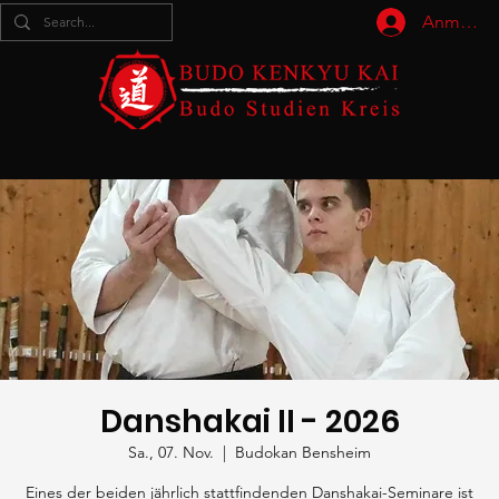
Anmelde
Danshakai II - 2026
Sa., 07. Nov.
  |  
Budokan Bensheim
Eines der beiden jährlich stattfindenden Danshakai-Seminare ist