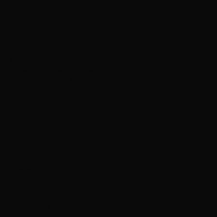
Kontakt
Weschnitzstr. 8
64625 Bensheim
info@budostudienkreis.de
Tel: +49 6251 2056
Quick Menu
Impressum
Datenschutz
AGB
Wiederrufsbelehrung (Waren)
Wiederrufsbelehrung (Digitale Inhalte)
Kontakt
Newsletter abonnieren