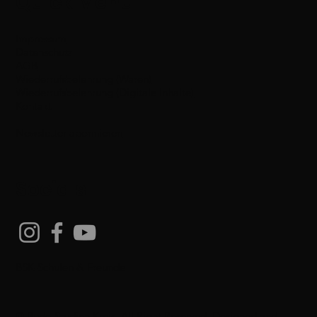
Quick Menu
Impressum
Datenschutz
AGB
Wiederrufsbelehrung (Waren)
Wiederrufsbelehrung (Digitale Inhalte)
Kontakt
Newsletter abonnieren
Socials
BSK-Schulen & Freunde
© Budo Studien Kreis. All Right Reserved. Designed and