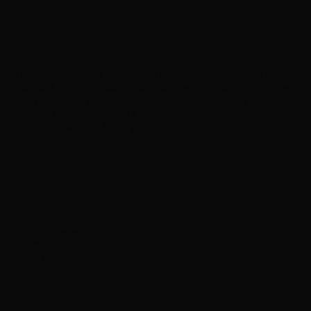
BSK
Der Budo Studien Kreis ist eine Gemeinschaft, die von Kyoshi
Werner Lind zum Zwecke des Studiums und der Erforschung
der klassischen Kampfkünste gegründet wurde. Im Budo
Studien Kreis werden die Kampfkünste ausschließlich als
Budo und nicht als Sport geübt.
Kontakt
Weschnitzstr. 8
64625 Bensheim
info@budostudienkreis.de
Tel: +49 6251 2056