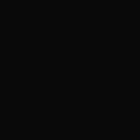
BSK
Der Budo Studien Kreis ist eine Gemeinschaft, die von Kyoshi
Werner Lind zum Zwecke des Studiums und der Erforschung
der klassischen Kampfkünste gegründet wurde. Im Budo
Studien Kreis werden die Kampfkünste ausschließlich als
Budo und nicht als Sport geübt.
Kontakt
Weschnitzstr. 8
64625 Bensheim
info@budostudienkreis.de
Tel: +49 6251 2056
Quick Menu