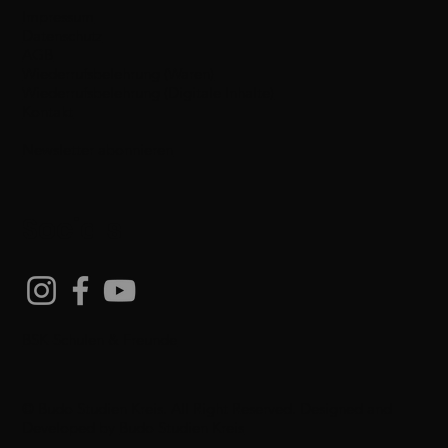
Impressum
Datenschutz
AGB
Wiederrufsbelehrung (Waren)
Wiederrufsbelehrung (Digitale Inhalte)
Kontakt
Newsletter abonnieren
Socials
BSK-Schulen & Freunde
© Budo Studien Kreis. All Right Reserved. Designed and
Developed by
Budo Studien Kreis