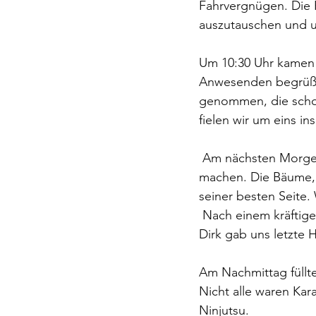
Fahrvergnügen. Die 
auszutauschen und u
Um 10:30 Uhr kamen 
Anwesenden begrüßt.
genommen, die schon
fielen wir um eins ins
 Am nächsten Morgen strahlte die Sonne, als wollte sie uns Mut für die  große Aufgabe 
machen. Die Bäume, 
seiner besten Seite.
 Nach einem kräftigen Frühstück gingen wir nochmal individuell unser  Programm durch und 
Dirk gab uns letzte 
Am Nachmittag füllte
Nicht alle waren Kar
Ninjutsu.