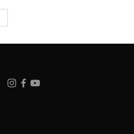
-Prüfung
Socials
BSK-Schulen & Freunde