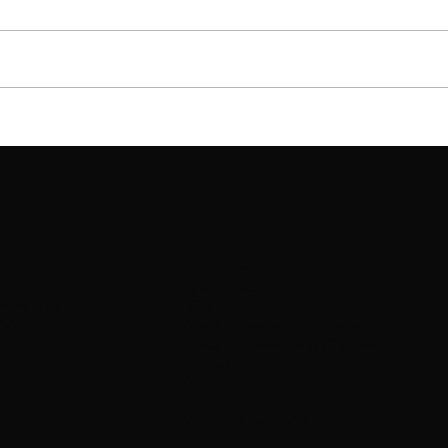
Kyu
Dan-Prüfung
t
Quick Menu
Impressum
Datenschutz
nkreis.de
AGB
056
Wiederrufsbelehrung (Waren)
Wiederrufsbelehrung (Digitale
Inhalte)
Kontakt
Newsletter abonnieren