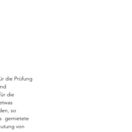
ür die Prüfung 
und 
ür die 
etwas 
den, so 
s  gemietete 
eutung von 