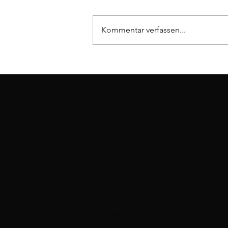
Kommentar verfassen...
Bôjutsu - Renshûhô nidan
BSK
Kontak
Der Budo Studien Kreis ist eine
Weschnitzstr. 8
Gemeinschaft, die von Kyoshi
64625 Bensheim
Werner Lind zum Zwecke des
info@budostudie
Studiums und der Erforschung der
Tel: +49 6251 2
klassischen Kampfkünste
gegründet wurde. Im Budo
Studien Kreis werden die
Kampfkünste ausschließlich als
Budo und nicht als Sport geübt.