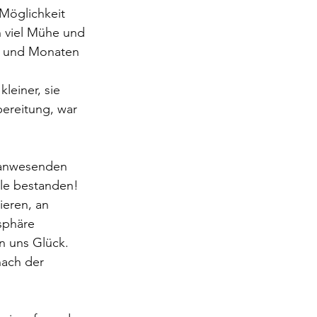
h viel Mühe und 
n und Monaten 
bereitung, war 
 anwesenden 
lle bestanden! 
ieren, an 
sphäre 
n uns Glück.