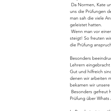
 Da Normen, Kate und ich zum 5.bzw. 4. Kyu geprüft wurden, hatten wir die  Möglichkeit 
uns die Prüfungen d
man sah die viele A
geleistet hatten.
 Wenn man vor einer Prüfung lange warten muss wird die Anspannung nicht  kleiner, sie 
steigt! So freuten wi
die Prüfung anspruch
Besonders beeindruc
Lehrern eingebracht 
Gut und hilfreich si
denen wir arbeiten m
bekamen wir unsere 
 Besonders gefreut habe ich mich über die vielen Glückwünsche die gleich  nach der 
Prüfung über Whats 