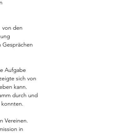
n 
 von den 
nung 
n Gesprächen 
eigte sich von 
geben kann.
n konnten.
n Vereinen. 
ission in 