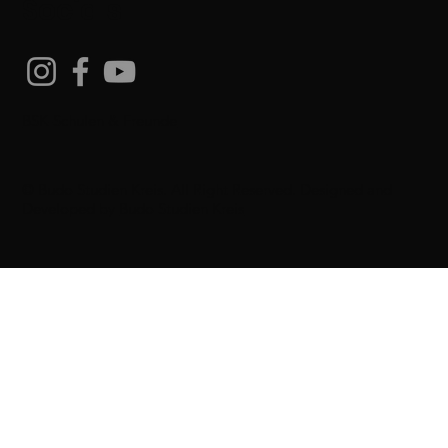
Socials
BSK-Schulen & Freunde
© Budo Studien Kreis. All Right Reserved. Designed and
Developed by
Budo Studien Kreis