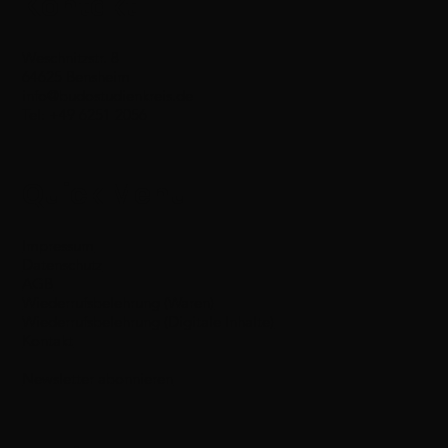
Kontakt
Weschnitzstr. 8
64625 Bensheim
info@budostudienkreis.de
Tel: +49 6251 2056
Quick Menu
Impressum
Datenschutz
AGB
Wiederrufsbelehrung (Waren)
Wiederrufsbelehrung (Digitale Inhalte)
Kontakt
Newsletter abonnieren