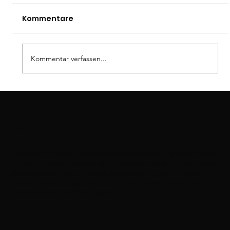
Kommentare
Dan-Prüfung
Kommentar verfassen...
BSK
Der Budo Studien Kreis ist eine Gemeinschaft, die von Kyoshi
Werner Lind zum Zwecke des Studiums und der Erforschung
der klassischen Kampfkünste gegründet wurde. Im Budo
Studien Kreis werden die Kampfkünste ausschließlich als
Budo und nicht als Sport geübt.